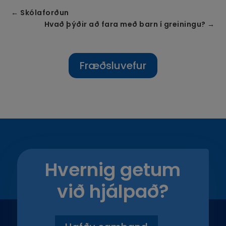
←
Skólaforðun
Hvað þýðir að fara með barn í greiningu?
→
Fræðsluvefur
Hvernig getum
við hjálpað?