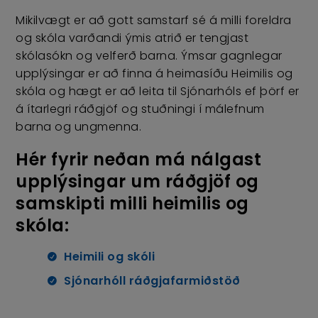
Mikilvægt er að gott samstarf sé á milli foreldra
og skóla varðandi ýmis atrið er tengjast
skólasókn og velferð barna. Ýmsar gagnlegar
upplýsingar er að finna á heimasíðu Heimilis og
skóla og hægt er að leita til Sjónarhóls ef þörf er
á ítarlegri ráðgjöf og stuðningi í málefnum
barna og ungmenna.
Hér fyrir neðan má nálgast
upplýsingar um ráðgjöf og
samskipti milli heimilis og
skóla:
Heimili og skóli
Sjónarhóll ráðgjafarmiðstöð