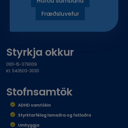
Hafðu samband
Fræðsluvefur
Styrkja okkur
0101-15-379009
Kt. 540503-3030
Stofnsamtök
ADHD samtökin
Styrktarfélag lamaðra og fatlaðra
Umhyggja