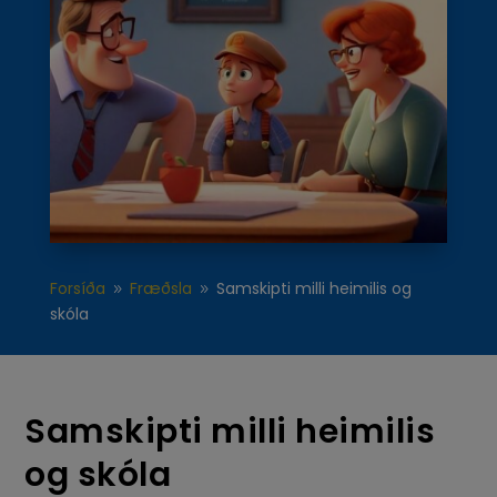
Forsíða
Fræðsla
Samskipti milli heimilis og
9
9
skóla
Samskipti milli heimilis
og skóla