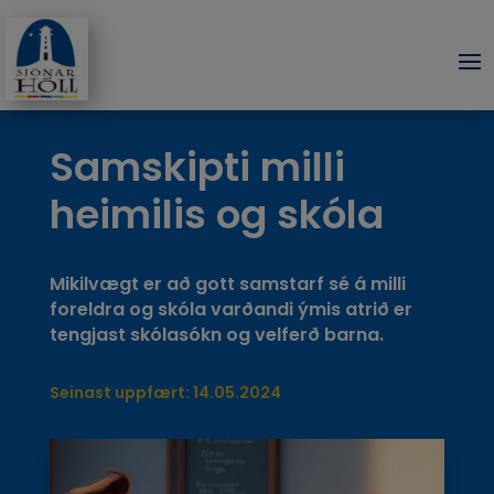
Samskipti milli
heimilis og skóla
Mikilvægt er að gott samstarf sé á milli
foreldra og skóla varðandi ýmis atrið er
tengjast skólasókn og velferð barna.
Seinast uppfært: 14.05.2024