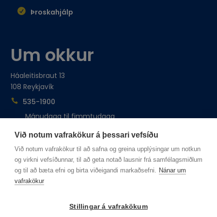
Þroskahjálp
Um okkur
Háaleitisbraut 13
108 Reykjavík
535-1900

Mánudaga til fimmtudaga
Frá 9:00-11:00
Við notum vafrakökur á þessari vefsíðu
sjonarholl@sjonarholl.is

Við notum vafrakökur til að safna og greina upplýsingar um notkun
og virkni vefsíðunnar, til að geta notað lausnir frá samfélagsmiðlum
Við erum hér
og til að bæta efni og birta viðeigandi markaðsefni.
Nánar um
vafrakökur
Stillingar á vafrakökum