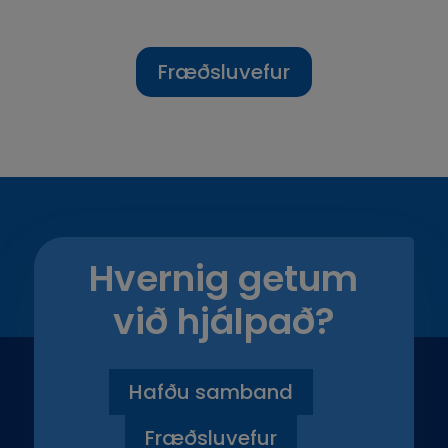
Fræðsluvefur
Hvernig getum
við hjálpað?
Hafðu samband
Fræðsluvefur