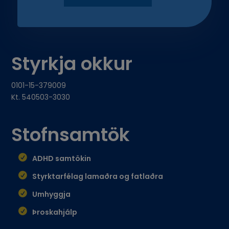
Styrkja okkur
0101-15-379009
Kt. 540503-3030
Stofnsamtök
ADHD samtökin
Styrktarfélag lamaðra og fatlaðra
Umhyggja
Þroskahjálp