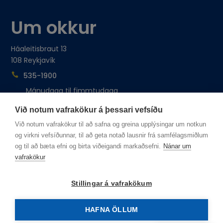
Um okkur
Háaleitisbraut 13
108 Reykjavík
535-1900

Mánudaga til fimmtudaga
Frá 9:00-11:00
Við notum vafrakökur á þessari vefsíðu
sjonarholl@sjonarholl.is

Við notum vafrakökur til að safna og greina upplýsingar um notkun
og virkni vefsíðunnar, til að geta notað lausnir frá samfélagsmiðlum
Við erum hér
og til að bæta efni og birta viðeigandi markaðsefni.
Nánar um
vafrakökur
Stillingar á vafrakökum
Sjónarhóll
HAFNA ÖLLUM