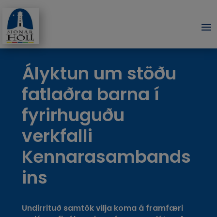
Ályktun um stöðu
fatlaðra barna í
fyrirhuguðu
verkfalli
Kennarasambands
ins
Undirrituð samtök vilja koma á framfæri