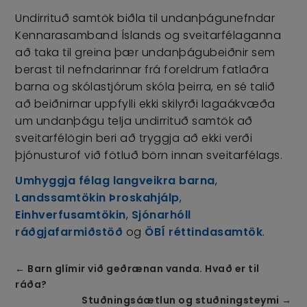
Undirrituð samtök biðla til undanþágunefndar
Kennarasamband Íslands og sveitarfélaganna
að taka til greina þær undanþágubeiðnir sem
berast til nefndarinnar frá foreldrum fatlaðra
barna og skólastjórum skóla þeirra, en sé talið
að beiðnirnar uppfylli ekki skilyrði lagaákvæða
um undanþágu telja undirrituð samtök að
sveitarfélögin beri að tryggja að ekki verði
þjónusturof við fötluð börn innan sveitarfélags.
Umhyggja félag langveikra barna
,
Landssamtökin Þroskahjálp
,
Einhverfusamtökin
,
Sjónarhóll
ráðgjafarmiðstöð
og
ÖBÍ réttindasamtök
.
←
Barn glímir við geðrænan vanda. Hvað er til
ráða?
Stuðningsáætlun og stuðningsteymi
→