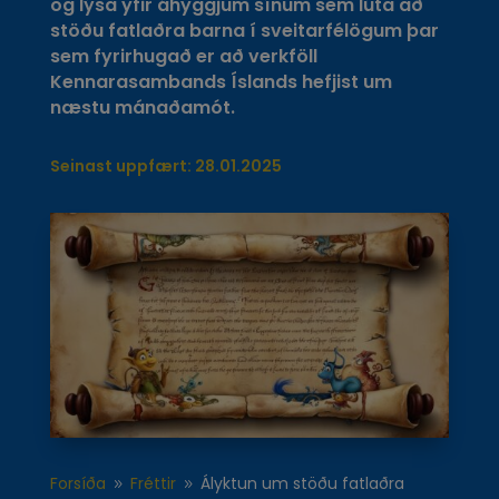
og lýsa yfir áhyggjum sínum sem lúta að
stöðu fatlaðra barna í sveitarfélögum þar
sem fyrirhugað er að verkföll
Kennarasambands Íslands hefjist um
næstu mánaðamót.
Seinast uppfært: 28.01.2025
Forsíða
Fréttir
Ályktun um stöðu fatlaðra
9
9