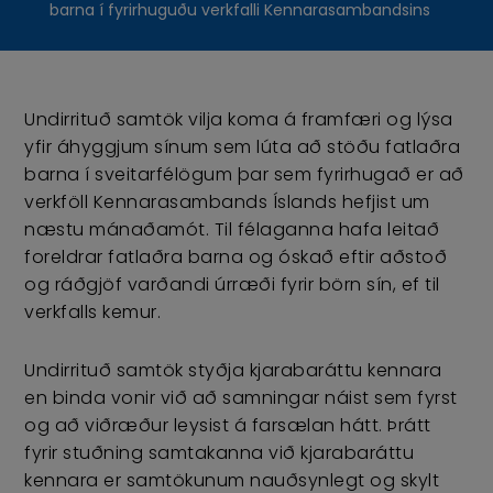
barna í fyrirhuguðu verkfalli Kennarasambandsins
Undirrituð samtök vilja koma á framfæri og lýsa
yfir áhyggjum sínum sem lúta að stöðu fatlaðra
barna í sveitarfélögum þar sem fyrirhugað er að
verkföll Kennarasambands Íslands hefjist um
næstu mánaðamót. Til félaganna hafa leitað
foreldrar fatlaðra barna og óskað eftir aðstoð
og ráðgjöf varðandi úrræði fyrir börn sín, ef til
verkfalls kemur.
Undirrituð samtök styðja kjarabaráttu kennara
en binda vonir við að samningar náist sem fyrst
og að viðræður leysist á farsælan hátt. Þrátt
fyrir stuðning samtakanna við kjarabaráttu
kennara er samtökunum nauðsynlegt og skylt