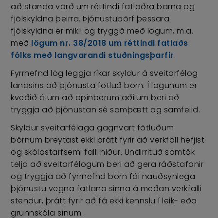
að standa vörð um réttindi fatlaðra barna og
fjölskyldna þeirra. Þjónustuþörf þessara
fjölskyldna er mikil og tryggð með lögum, m.a.
með
lögum nr. 38/2018 um réttindi fatlaðs
fólks með langvarandi stuðningsþarfir
.
Fyrrnefnd lög leggja ríkar skyldur á sveitarfélög
landsins að þjónusta fötluð börn. Í lögunum er
kveðið á um að opinberum aðilum beri að
tryggja að þjónustan sé samþætt og samfelld.
Skyldur sveitarfélaga gagnvart fötluðum
börnum breytast ekki þrátt fyrir að verkfall hefjist
og skólastarfsemi falli niður. Undirrituð samtök
telja að sveitarfélögum beri að gera ráðstafanir
og tryggja að fyrrnefnd börn fái nauðsynlega
þjónustu vegna fatlana sinna á meðan verkfalli
stendur, þrátt fyrir að fá ekki kennslu í leik- eða
grunnskóla sínum.